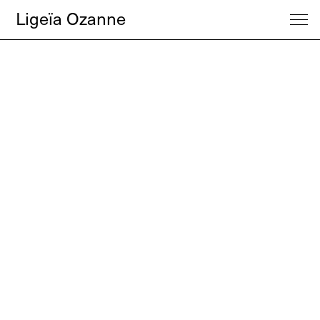
Ligeïa Ozanne
Trabajos
Acerca de
Contacto
Instagram
English
Français